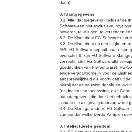
doen).
8. Klantgegevens
8.1. Alle Klantgegevens (inclusief de 
Software een niet-exclusieve, royaltyvr
bewaren, te wijzigen, te verzenden en
8.2. De Klant dient FG-Software te vri
8.3. De Klant dient op een billijke en
API. FG-Software bepaalt naar eigen goe
overschrijdt, kan FG-Software Klantgeg
verzoekt, stelt FG-Software alle verwi
goeddunken van FG-Software). FG-Softw
enige verantwoordelijk voor de juisth
aansprakelijkheid die voortvloeit uit 
hierbij dat de nauwkeurigheid en kwali
(en, indien van toepassing, elke Gebrui
outputgegevens die door het gebruik 
schade die als gevolg daarvan wordt ge
8.4. De Klant garandeert FG-Software 
van eender welke Derde Partij, en de v
9. Intellectueel eigendom