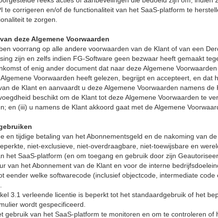
oorgestelde reeks acties of aanbevelingen die bedoeld zijn om, indien
 te corrigeren en/of de functionaliteit van het SaaS-platform te herstel
onaliteit te zorgen.
g van deze Algemene Voorwaarden
 voorrang op alle andere voorwaarden van de Klant of van een Derde P
sing zijn en zelfs indien FG-Software geen bezwaar heeft gemaakt te
enkomst of enig ander document dat naar deze Algemene Voorwaarden ve
e Algemene Voorwaarden heeft gelezen, begrijpt en accepteert, en dat h
an de Klant en aanvaardt u deze Algemene Voorwaarden namens de Kl
 bevoegdheid beschikt om de Klant tot deze Algemene Voorwaarden te ver
; en (iii) u namens de Klant akkoord gaat met de Algemene Voorwaar
 gebruiken
ge en tijdige betaling van het Abonnementsgeld en de nakoming van d
beperkte, niet-exclusieve, niet-overdraagbare, niet-toewijsbare en werel
n het SaaS-platform (en om toegang en gebruik door zijn Geautoriseerd
uur van het Abonnement van de Klant en voor de interne bedrijfsdoelei
t eender welke softwarecode (inclusief objectcode, intermediate code
.
ikel 3.1 verleende licentie is beperkt tot het standaardgebruik of het be
mulier wordt gespecificeerd.
et gebruik van het SaaS-platform te monitoren en om te controleren of