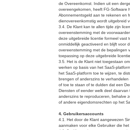
de Overeenkomst. Indien uit een dergel
overeengekomen, heeft FG-Software h
Abonnementsgeld aan te rekenen en hier
dienovereenkomstig wordt uitgebreid 
3.4. De Klant kan te allen tijde zijn li
overeenstemming met de voorwaarden e
deze uitgebreide licentie formeel vast
onmiddellijk geactiveerd en blijft voo
overeenstemming met de bepalingen v
toepassing op deze uitgebreide licentie
3.5. Het is de Klant niet toegestaan o
werken op basis van het SaaS-platform t
het SaaS-platform toe te wijzen, te dist
brengen of anderszins te verhandelen 
of toe te staan of te dulden dat een D
Diensten of eender welk deel daarvan 
anderszins te reproduceren, behalve z
of andere eigendomsrechten op het Saa
4. Gebruikersaccounts
4.1. Het door de Klant aangewezen Sin
aanmaken voor elke Gebruiker die het 