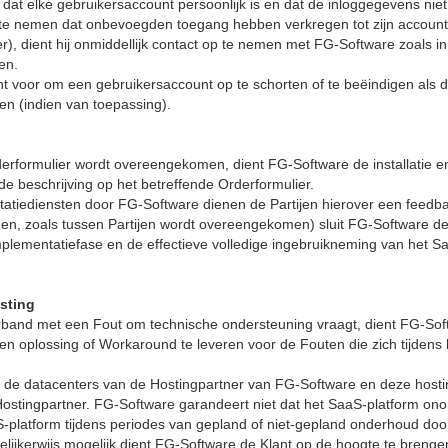
n dat elke gebruikersaccount persoonlijk is en dat de inloggegevens 
 te nemen dat onbevoegden toegang hebben verkregen tot zijn accountg
, dient hij onmiddellijk contact op te nemen met FG-Software zoals i
en.
ht voor om een gebruikersaccount op te schorten of te beëindigen als
n (indien van toepassing).
rderformulier wordt overeengekomen, dient FG-Software de installatie e
e beschrijving op het betreffende Orderformulier.
tatiediensten door FG-Software dienen de Partijen hierover een feedb
gen, zoals tussen Partijen wordt overeengekomen) sluit FG-Software d
mplementatiefase en de effectieve volledige ingebruikneming van het S
sting
erband met een Fout om technische ondersteuning vraagt, dient FG-Sof
en oplossing of Workaround te leveren voor de Fouten die zich tijdens
n de datacenters van de Hostingpartner van FG-Software en deze host
ostingpartner. FG-Software garandeert niet dat het SaaS-platform ono
-platform tijdens periodes van gepland of niet-gepland onderhoud doo
elijkerwijs mogelijk dient FG-Software de Klant op de hoogte te breng