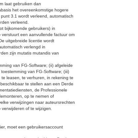
rm laat gebruiken dan
abasis het overeenkomstige hogere
m punt 3.1 wordt verleend, automatisch
rden verleend.
 tot bijkomende gebruikers) in
 verstuurt een aanvullende factuur om
e uitgebreide licentie wordt
automatisch verlengd in
en zijn mutatis mutandis van
mming van FG-Software; (ii) afgeleide
e toestemming van FG-Software; (iii)
 te leasen, te verhuren, in rekening te
 beschikbaar te stellen aan een Derde
mentatiediensten, de Professionele
 demonteren, op te nemen of
welke verwijzingen naar auteursrechten
verwijderen of te wijzigen.
lier, moet een gebruikersaccount