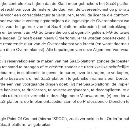
ijke controle zou blijken dat de Klant meer gebruikers het SaaS-platfo
et recht om voor de resterende duur van de Overeenkomst op pro-rat
voor een correctiefactuur te versturen, terwijl de licentie die confor
voor eventuele verlengingstermijnen die ingevolge de Overeenkomst wo
centie voor het gebruik van het SaaS-platform uitbreiden (met betrekking
n tarieven van FG-Software die op dat ogenblik gelden. FG-Software
 te leggen. Er hoeft geen nieuw Orderformulier te worden ondertekend. D
r de resterende duur van de Overeenkomst van kracht (en wordt daarna 
an deze Overeenkomst). Alle bepalingen van deze Algemene Voorwaard
.
m: (i) reservekopieën te maken van het SaaS-platform zonder de toeste
ot stand te brengen of te creëren zonder de uitdrukkelijke schriftelijk
ribueren, in sublicentie te geven, te huren, over te dragen, te verkopen,
of te bezwaren, of het SaaS-platform te gebruiken namens een Derde,
erde een van voorgaande dingen doet; (iv) het SaaS-platform, de Imple
te kopiëren, te dupliceren, te reverse-engineeren, te decompileren, te
oals uitdrukkelijk vermeld in deze Algemene Voorwaarden; (v) eender 
S-platform, de Implementatiediensten of de Professionele Diensten te 
gle Point Of Contact (hierna 'SPOC'), zoals vermeld in het Orderformu
SaaS-platform wil gebruiken.