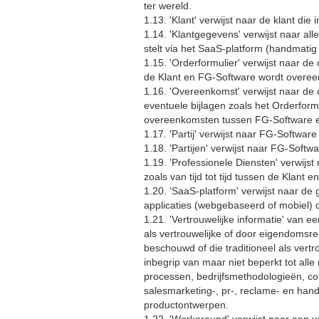
ter wereld.
1.13. 'Klant' verwijst naar de klant die
1.14. 'Klantgegevens' verwijst naar all
stelt via het SaaS-platform (handmatig 
1.15. 'Orderformulier' verwijst naar de
de Klant en FG-Software wordt overeen
1.16. 'Overeenkomst' verwijst naar de
eventuele bijlagen zoals het Orderfor
overeenkomsten tussen FG-Software e
1.17. 'Partij' verwijst naar FG-Software 
1.18. 'Partijen' verwijst naar FG-Softw
1.19. 'Professionele Diensten' verwijs
zoals van tijd tot tijd tussen de Kla
1.20. 'SaaS-platform' verwijst naar de
applicaties (webgebaseerd of mobiel) 
1.21. 'Vertrouwelijke informatie' van een
als vertrouwelijke of door eigendomsrec
beschouwd of die traditioneel als vertr
inbegrip van maar niet beperkt tot al
processen, bedrijfsmethodologieën, con
salesmarketing-, pr-, reclame- en hand
productontwerpen.