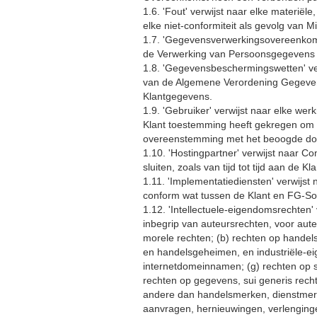
1.6. 'Fout' verwijst naar elke materiël
elke niet-conformiteit als gevolg van Mi
1.7. 'Gegevensverwerkingsovereenkomst
de Verwerking van Persoonsgegevens 
1.8. 'Gegevensbeschermingswetten' ver
van de Algemene Verordening Gegevens
Klantgegevens.
1.9. 'Gebruiker' verwijst naar elke we
Klant toestemming heeft gekregen om h
overeenstemming met het beoogde doe
1.10. 'Hostingpartner' verwijst naar 
sluiten, zoals van tijd tot tijd aan de 
1.11. 'Implementatiediensten' verwijst
conform wat tussen de Klant en FG-So
1.12. 'Intellectuele-eigendomsrechten'
inbegrip van auteursrechten, voor au
morele rechten; (b) rechten op handel
en handelsgeheimen, en industriële-ei
internetdomeinnamen; (g) rechten op s
rechten op gegevens, sui generis rec
andere dan handelsmerken, dienstmerken
aanvragen, hernieuwingen, verlenginge