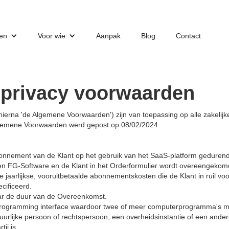
ten
Voor wie
Aanpak
Blog
Contact
privacy voorwaarden
rna 'de Algemene Voorwaarden') zijn van toepassing op alle zakelijk
Algemene Voorwaarden werd gepost op 08/02/2024.
bonnement van de Klant op het gebruik van het SaaS-platform geduren
en FG-Software en de Klant in het Orderformulier wordt overeengekom
e jaarlijkse, vooruitbetaalde abonnementskosten die de Klant in ruil voo
cificeerd.
aar de duur van de Overeenkomst.
ion programming interface waardoor twee of meer computerprogramma's
tuurlijke persoon of rechtspersoon, een overheidsinstantie of een andere 
ij is.