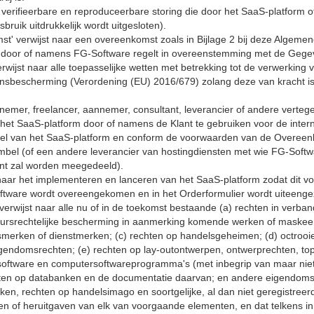
e, verifieerbare en reproduceerbare storing die door het SaaS-platform 
sbruik uitdrukkelijk wordt uitgesloten).
' verwijst naar een overeenkomst zoals in Bijlage 2 bij deze Algeme
door of namens FG-Software regelt in overeenstemming met de Geg
wijst naar alle toepasselijke wetten met betrekking tot de verwerking
bescherming (Verordening (EU) 2016/679) zolang deze van kracht is 
rknemer, freelancer, aannemer, consultant, leverancier of andere verte
et SaaS-platform door of namens de Klant te gebruiken voor de interne
l van het SaaS-platform en conform de voorwaarden van de Overeen
Combel (of een andere leverancier van hostingdiensten met wie FG-Softw
Klant zal worden meegedeeld).
 naar het implementeren en lanceren van het SaaS-platform zodat dit vo
ftware wordt overeengekomen en in het Orderformulier wordt uiteenge
 verwijst naar alle nu of in de toekomst bestaande (a) rechten in ver
teursrechtelijke bescherming in aanmerking komende werken of maskee
smerken of dienstmerken; (c) rechten op handelsgeheimen; (d) octroo
gendomsrechten; (e) rechten op lay-outontwerpen, ontwerprechten, topo
oftware en computersoftwareprogramma's (met inbegrip van maar niet 
hten op databanken en de documentatie daarvan; en andere eigendomsr
, rechten op handelsimago en soortgelijke, al dan niet geregistreerde 
n of heruitgaven van elk van voorgaande elementen, en dat telkens i