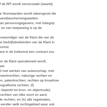
of de API wordt veroorzaakt (waarbij
ne Voorwaarden wordt uiteengezet die
evensbeschermingswetten.
 van persoonsgegevens, met inbegrip
en van toepassing is op de
genwoordiger van de Klant die van de
 bedrijfsdoeleinden van de Klant in
komst.
are in de toekomst een contract zou
or de Klant operationeel wordt,
zet.
band met werken van auteurschap, met
rwerkrechten, naburige rechten en
ien, patentrechten, rechten op knowhow
grafische rechten; (f)
beperkt tot bron- en objectcode),
echten van elke soort en aard,
rechten; en (h) alle registraties,
n eender welk rechtsgebied waar ook