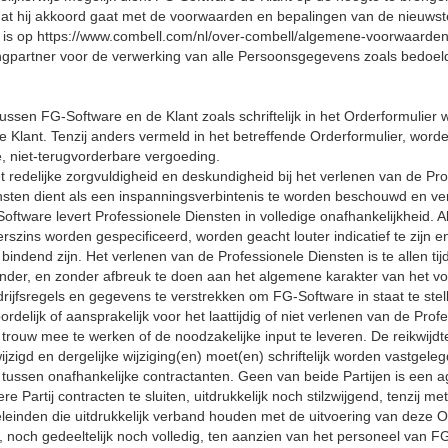
 dat hij akkoord gaat met de voorwaarden en bepalingen van de nieuws
 is op https://www.combell.com/nl/over-combell/algemene-voorwaarden.
gpartner voor de verwerking van alle Persoonsgegevens zoals bedoel
tussen FG-Software en de Klant zoals schriftelijk in het Orderformulie
 Klant. Tenzij anders vermeld in het betreffende Orderformulier, worde
, niet-terugvorderbare vergoeding.
 redelijke zorgvuldigheid en deskundigheid bij het verlenen van de Prof
nsten dient als een inspanningsverbintenis te worden beschouwd en ver
ftware levert Professionele Diensten in volledige onafhankelijkheid. All
szins worden gespecificeerd, worden geacht louter indicatief te zijn e
 bindend zijn. Het verlenen van de Professionele Diensten is te allen tij
nder, en zonder afbreuk te doen aan het algemene karakter van het voor
ijfsregels en gegevens te verstrekken om FG-Software in staat te stel
rdelijk of aansprakelijk voor het laattijdig of niet verlenen van de Pro
 trouw mee te werken of de noodzakelijke input te leveren. De reikwijd
jzigd en dergelijke wijziging(en) moet(en) schriftelijk worden vastgeleg
die tussen onafhankelijke contractanten. Geen van beide Partijen is een
artij contracten te sluiten, uitdrukkelijk noch stilzwijgend, tenzij met
eleinden die uitdrukkelijk verband houden met de uitvoering van deze 
 noch gedeeltelijk noch volledig, ten aanzien van het personeel van FG