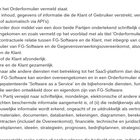
 in het Orderformulier vermeld staat.
e inhoud, gegevens of informatie die de Klant of Gebruiker verstrekt, v
of automatisch via API's).
 order door middel van een door beide Partijen ondertekend schriftelijk
gekomen en zoals vermeld op het voorblad met als titel 'Orderformulie
 contractuele relatie tussen FG-Software en de Klant, met inbegrip v
mulier van FG-Software en de Gegevensverwerkingsovereenkomst, alsoo
n de Klant.
of de Klant afzonderlijk.
are en de Klant gezamenlijk.
t naar alle andere diensten met betrekking tot het SaaS-platform dan d
nt en FG-Software kan worden overeengekomen en in een Orderformulier 
 gepatenteerde 'Software as a Service' en de bijbehorende diensten, fu
die werden ontwikkeld door en eigendom zijn van FG-Software.
 Partij verwijst naar schriftelijke, mondelinge, elektronische of andere in
hten beschermde informatie aangemerkt is, of (ii) die redelijkerwijs al
ouwelijke informatie wordt erkend, ongeacht of ze uitdrukkelijk als vertr
le materialen, documenten, databanken, tekeningen, diagrammen, bereke
tracten (inclusief de Overeenkomst), financiële, technische en juridisc
elsplannen, ideeën, strategieën, prognoses, bedrijfsplannen, strategis