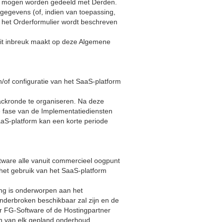
niet mogen worden gedeeld met Derden.
egevens (of, indien van toepassing,
n het Orderformulier wordt beschreven
 dit inbreuk maakt op deze Algemene
n/of configuratie van het SaaS-platform
ackronde te organiseren. Na deze
e fase van de Implementatiediensten
aaS-platform kan een korte periode
tware alle vanuit commercieel oogpunt
 het gebruik van het SaaS-platform
ing is onderworpen aan het
nderbroken beschikbaar zal zijn en de
r FG-Software of de Hostingpartner
en van elk gepland onderhoud.