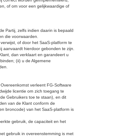
 zij correct worden geïmplementeerd,
len, of om voor een gelijkwaardige of
artij, zelfs indien daarin is bepaald
gen die voorwaarden.
rwijst, of door het SaaS-platform te
ij aanvaardt hierdoor gebonden te zijn.
ant, dan verklaart en garandeert u
binden; (ii) u de Algemene
den.
e Overeenkomst verleent FG-Software
dwijde licentie om zich toegang te
e Gebruikers toe te staan), en dit
nden van de Klant conform de
 en broncode) van het SaaS-platform is
perkte gebruik, de capaciteit en het
 het gebruik in overeenstemming is met