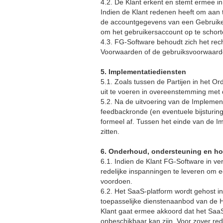
4.2. De Klant erkent en stemt ermee i
Indien de Klant redenen heeft om aan
de accountgegevens van een Gebruiker)
om het gebruikersaccount op te schort
4.3. FG-Software behoudt zich het rec
Voorwaarden of de gebruiksvoorwaarde
5. Implementatiediensten
5.1. Zoals tussen de Partijen in het O
uit te voeren in overeenstemming met d
5.2. Na de uitvoering van de Implemen
feedbackronde (en eventuele bijsturin
formeel af. Tussen het einde van de I
zitten.
6. Onderhoud, ondersteuning en ho
6.1. Indien de Klant FG-Software in v
redelijke inspanningen te leveren om e
voordoen.
6.2. Het SaaS-platform wordt gehost i
toepasselijke dienstenaanbod van de H
Klant gaat ermee akkoord dat het SaaS
onbeschikbaar kan zijn. Voor zover red