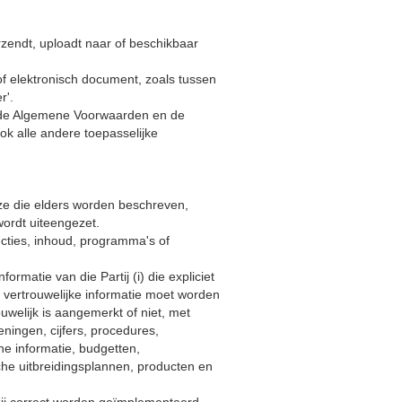
erzendt, uploadt naar of beschikbaar
 of elektronisch document, zoals tussen
r'.
an de Algemene Voorwaarden en de
k alle andere toepasselijke
eze die elders worden beschreven,
wordt uiteengezet.
ncties, inhoud, programma's of
formatie van die Partij (i) die expliciet
s vertrouwelijke informatie moet worden
ouwelijk is aangemerkt of niet, met
ningen, cijfers, procedures,
he informatie, budgetten,
che uitbreidingsplannen, producten en