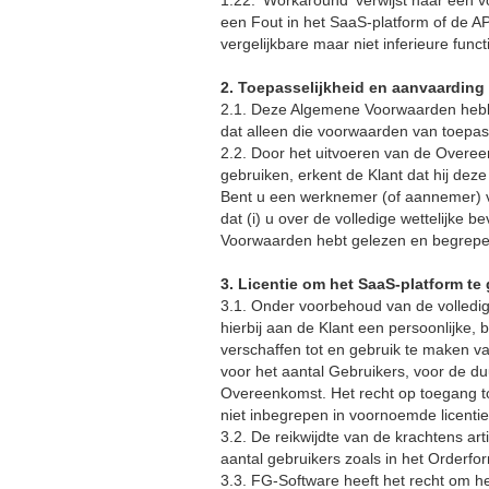
1.22. 'Workaround' verwijst naar een v
een Fout in het SaaS-platform of de API
vergelijkbare maar niet inferieure functi
2. Toepasselijkheid en aanvaardin
2.1. Deze Algemene Voorwaarden hebben
dat alleen die voorwaarden van toepas
2.2. Door het uitvoeren van de Overe
gebruiken, erkent de Klant dat hij dez
Bent u een werknemer (of aannemer) v
dat (i) u over de volledige wettelijke
Voorwaarden hebt gelezen en begrepen
3. Licentie om het SaaS-platform te
3.1. Onder voorbehoud van de volledi
hierbij aan de Klant een persoonlijke, 
verschaffen tot en gebruik te maken va
voor het aantal Gebruikers, voor de d
Overeenkomst. Het recht op toegang to
niet inbegrepen in voornoemde licentie
3.2. De reikwijdte van de krachtens art
aantal gebruikers zoals in het Orderfor
3.3. FG-Software heeft het recht om h