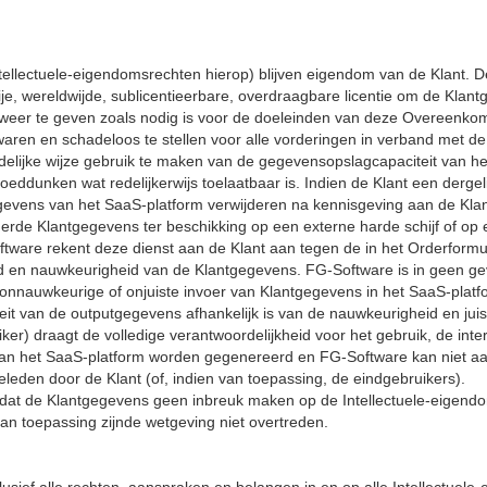
Intellectuele-eigendomsrechten hierop) blijven eigendom van de Klant. D
ije, wereldwijde, sublicentieerbare, overdraagbare licentie om de Klant
 weer te geven zoals nodig is voor de doeleinden van deze Overeenkom
jwaren en schadeloos te stellen voor alle vorderingen in verband met d
 redelijke wijze gebruik te maken van de gegevensopslagcapaciteit van 
ddunken wat redelijkerwijs toelaatbaar is. Indien de Klant een dergelijk 
evens van het SaaS-platform verwijderen na kennisgeving aan de Klant. 
jderde Klantgegevens ter beschikking op een externe harde schijf of op 
are rekent deze dienst aan de Klant aan tegen de in het Orderformuli
eid en nauwkeurigheid van de Klantgegevens. FG-Software is in geen ge
de onnauwkeurige of onjuiste invoer van Klantgegevens in het SaaS-plat
teit van de outputgegevens afhankelijk is van de nauwkeurigheid en ju
ker) draagt de volledige verantwoordelijkheid voor het gebruik, de inte
van het SaaS-platform worden gegenereerd en FG-Software kan niet aan
leden door de Klant (of, indien van toepassing, de eindgebruikers).
dat de Klantgegevens geen inbreuk maken op de Intellectuele-eigendo
an toepassing zijnde wetgeving niet overtreden.